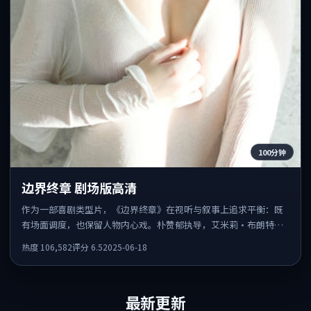
100分钟
边界终章 剧场版高清
作为一部喜剧类型片，《边界终章》在视听与叙事上追求平衡：既
有场面调度，也保留人物内心戏。朴赞郁执导，艾米莉·布朗特、
廖凡、黄渤共同出演，值得一看。
热度
106,582
评分
6.5
2025-06-18
最新更新