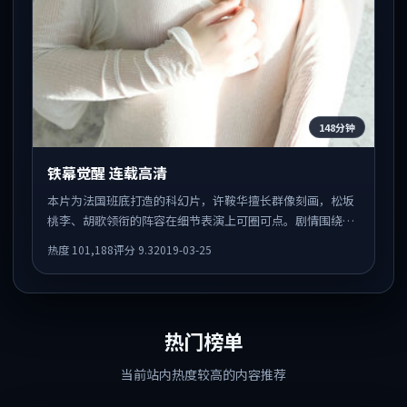
148分钟
铁幕觉醒 连载高清
本片为法国班底打造的科幻片，许鞍华擅长群像刻画，松坂
桃李、胡歌领衔的阵容在细节表演上可圈可点。剧情围绕一
场意外事件发酵，悬念保留到后半段集中释放。
热度
101,188
评分
9.3
2019-03-25
热门榜单
当前站内热度较高的内容推荐