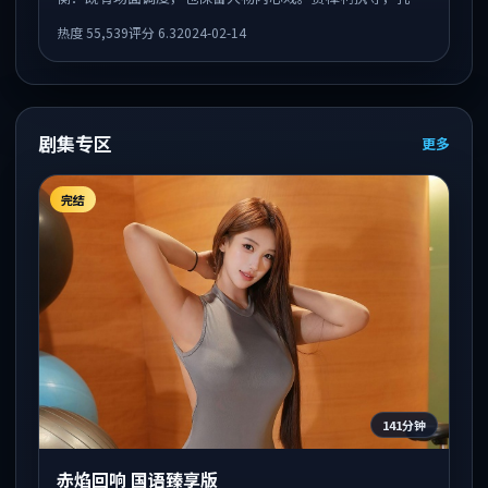
刘、全智贤、梁朝伟共同出演，值得一看。
热度
55,539
评分
6.3
2024-02-14
剧集专区
更多
完结
141分钟
赤焰回响 国语臻享版