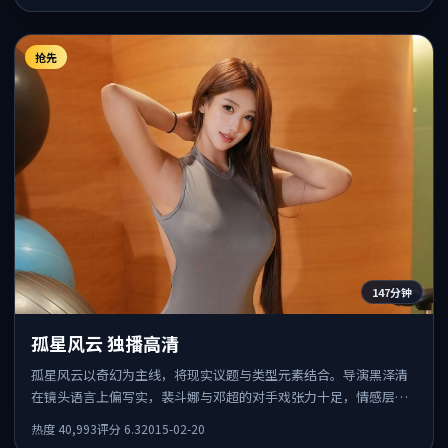
抢先
147分钟
孤星风云 独播高清
孤星风云以奇幻为主线，将现实议题与类型元素结合。导演黑泽清
在镜头语言上偏写实，裴斗娜与邓超的对手戏张力十足，情感层次
丰富。
热度
40,993
评分
6.3
2015-02-20