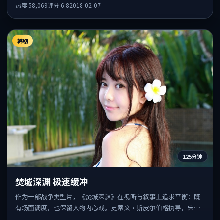
转相互咬合，整体节奏紧凑，适合喜欢强叙事的观众。
热度
58,069
评分
6.8
2018-02-07
韩剧
125分钟
焚城深渊 极速缓冲
作为一部战争类型片，《焚城深渊》在视听与叙事上追求平衡：既
有场面调度，也保留人物内心戏。史蒂文·斯皮尔伯格执导，宋康
昊、亚当·德赖弗、全智贤共同出演，值得一看。