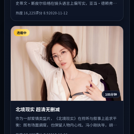
史蒂文·斯皮尔伯格在镜头语言上偏写实，亚当·德赖弗与
迈克尔·法斯宾德的对手戏张力十足，情感层次丰富。
热度
16,225
评分
8.9
2020-11-12
连载中
105分钟
北境现实 超清无删减
作为一部爱情类型片，《北境现实》在视听与叙事上追求平
衡：既有场面调度，也保留人物内心戏。冯小刚执导，胡
歌、孔刘、蒂尔达·斯文顿共同出演，值得一看。