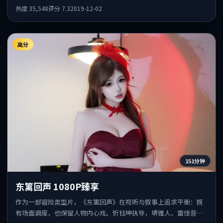
斯文顿、秦昊共同出演，值得一看。
热度
35,548
评分
7.3
2019-12-02
高分
151分钟
东篱回声 1080P臻享
作为一部冒险类型片，《东篱回声》在视听与叙事上追求平衡：既
有场面调度，也保留人物内心戏。忻钰坤执导，堺雅人、雷佳音、