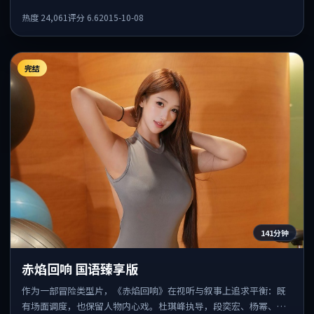
意外事件发酵，悬念保留到后半段集中释放。
热度
24,061
评分
6.6
2015-10-08
完结
141分钟
赤焰回响 国语臻享版
作为一部冒险类型片，《赤焰回响》在视听与叙事上追求平衡：既
有场面调度，也保留人物内心戏。杜琪峰执导，段奕宏、杨幂、朱