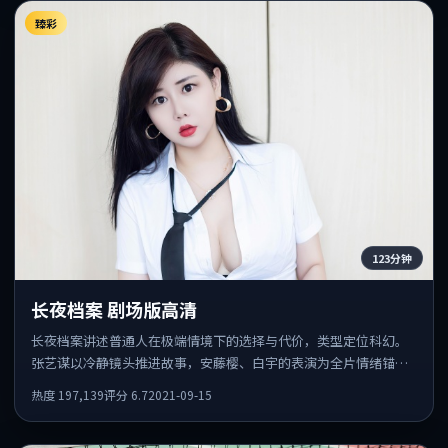
臻彩
123分钟
长夜档案 剧场版高清
长夜档案讲述普通人在极端情境下的选择与代价，类型定位科幻。
张艺谋以冷静镜头推进故事，安藤樱、白宇的表演为全片情绪锚
点，结尾留白耐人寻味。
热度
197,139
评分
6.7
2021-09-15