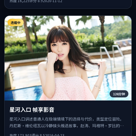
热度
16,225
评分
8.9
2020-11-12
连载中
126分钟
星河入口 帧享影音
星河入口讲述普通人在极端情境下的选择与代价，类型定位冒险。
丹尼斯·维伦纽瓦以冷静镜头推进故事，赵涛、玛格特·罗比的表
演为全片情绪锚点，结尾留白耐人寻味。
热度
173,903
评分
8.5
2016-04-23