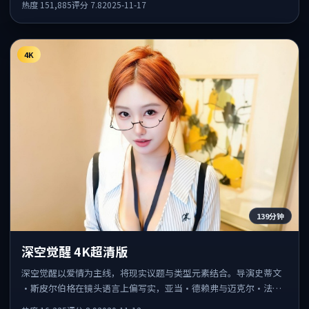
热度
151,885
评分
7.8
2025-11-17
4K
139分钟
深空觉醒 4K超清版
深空觉醒以爱情为主线，将现实议题与类型元素结合。导演史蒂文
·斯皮尔伯格在镜头语言上偏写实，亚当·德赖弗与迈克尔·法斯
宾德的对手戏张力十足，情感层次丰富。