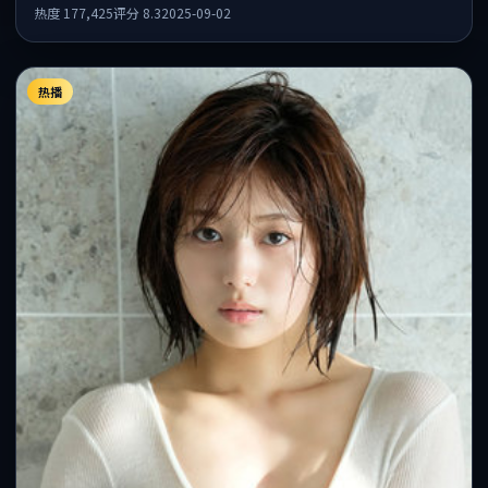
凯特·布兰切特共同出演，值得一看。
热度
177,425
评分
8.3
2025-09-02
热播