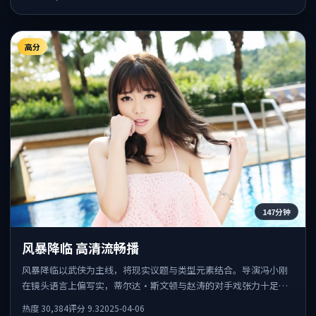
高分
147分钟
风暴降临 高清流畅播
风暴降临以武侠为主线，将现实议题与类型元素结合。导演冯小刚
在镜头语言上偏写实，蒂尔达·斯文顿与赵涛的对手戏张力十足，
情感层次丰富。
热度
30,384
评分
9.3
2025-04-06