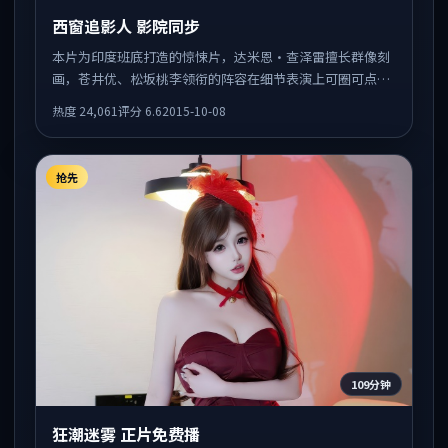
西窗追影人 影院同步
本片为印度班底打造的惊悚片，达米恩·查泽雷擅长群像刻
画，苍井优、松坂桃李领衔的阵容在细节表演上可圈可点。
剧情围绕一场意外事件发酵，悬念保留到后半段集中释放。
热度
24,061
评分
6.6
2015-10-08
抢先
109分钟
狂潮迷雾 正片免费播