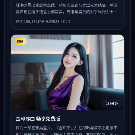
狂潮迷雾以家庭为主线，将现实议题与类型元素结合。导演
贾樟柯在镜头语言上偏写实，周迅与吴京的对手戏张力十
足，情感层次丰富。
热度
186,190
评分
9.2
2023-03-14
韩剧
158分钟
金印序曲 畅享免费版
作为一部犯罪类型片，《金印序曲》在视听与叙事上追求平
衡：既有场面调度，也保留人物内心戏。贾樟柯执导，孔