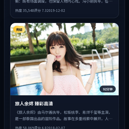
衡：既有场面调度，也保留人物内心戏。冯小刚执导，任素
汐、蒂尔达·斯文顿、秦昊共同出演，值得一看。
热度
35,548
评分
7.3
2019-12-02
完结
92分钟
旅人余烬 臻彩高清
《旅人余烬》由乌尔善执导，松坂桃李、易烊千玺等主演，
是一部泰国出品的冒险作品。故事在多重线索中展开，人物
动机与情节反转相互咬合，整体节奏紧凑，适合喜欢强叙事
热度
58,069
评分
6.8
2018-02-07