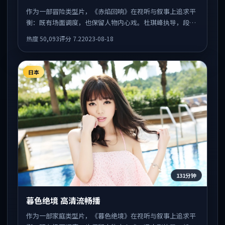
作为一部冒险类型片，《赤焰回响》在视听与叙事上追求平
衡：既有场面调度，也保留人物内心戏。杜琪峰执导，段奕
宏、杨幂、朱一龙共同出演，值得一看。
热度
50,093
评分
7.2
2023-08-18
日本
131分钟
暮色绝境 高清流畅播
作为一部家庭类型片，《暮色绝境》在视听与叙事上追求平