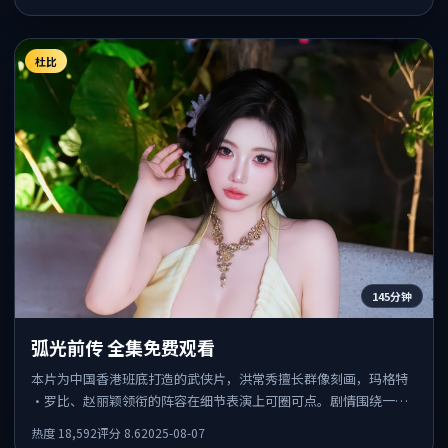
杜比
145分钟
弧光前传 全集免费观看
本片为中国香港班底打造的武侠片，洪常秀擅长群像刻画，玛格特
·罗比、赵丽颖领衔的阵容在细节表演上可圈可点。剧情围绕一场
意外事件发酵，悬念保留到后半段集中释放。
热度
18,592
评分
8.6
2025-08-07