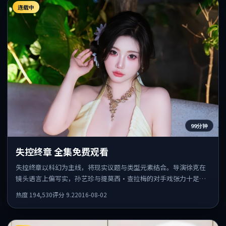
连载中
99分钟
失控终章 全集免费观看
失控终章以科幻为主线，将现实议题与类型元素结合。导演徐克在
镜头语言上偏写实，孙艺珍与提莫西·查拉梅的对手戏张力十足，
情感层次丰富。
热度
194,530
评分
9.2
2016-08-02