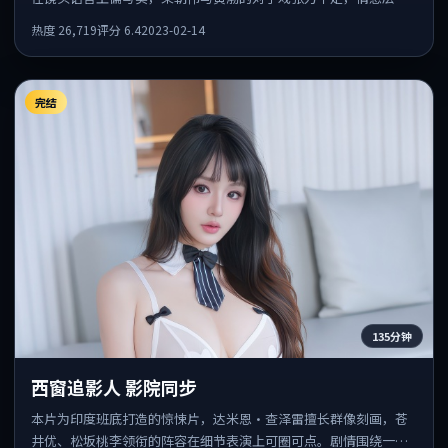
丰富。
热度
26,719
评分
6.4
2023-02-14
完结
135分钟
西窗追影人 影院同步
本片为印度班底打造的惊悚片，达米恩·查泽雷擅长群像刻画，苍
井优、松坂桃李领衔的阵容在细节表演上可圈可点。剧情围绕一场