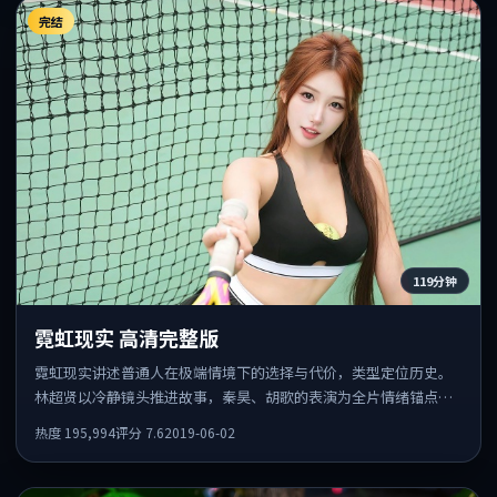
完结
119分钟
霓虹现实 高清完整版
霓虹现实讲述普通人在极端情境下的选择与代价，类型定位历史。
林超贤以冷静镜头推进故事，秦昊、胡歌的表演为全片情绪锚点，
结尾留白耐人寻味。
热度
195,994
评分
7.6
2019-06-02