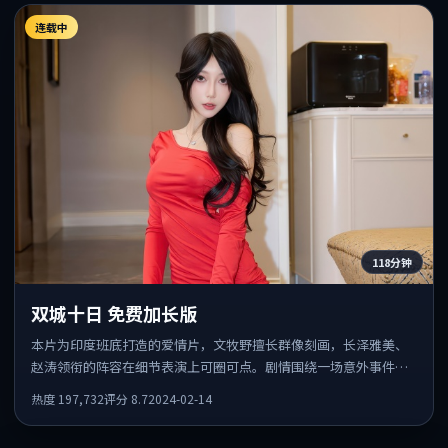
连载中
118分钟
双城十日 免费加长版
本片为印度班底打造的爱情片，文牧野擅长群像刻画，长泽雅美、
赵涛领衔的阵容在细节表演上可圈可点。剧情围绕一场意外事件发
酵，悬念保留到后半段集中释放。
热度
197,732
评分
8.7
2024-02-14