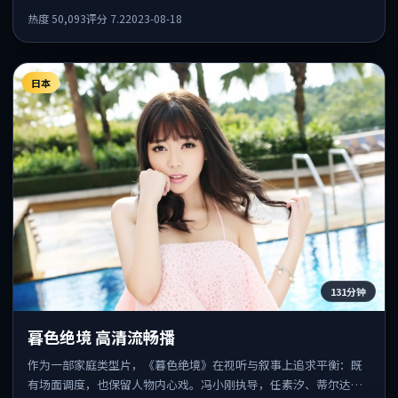
一龙共同出演，值得一看。
热度
50,093
评分
7.2
2023-08-18
日本
131分钟
暮色绝境 高清流畅播
作为一部家庭类型片，《暮色绝境》在视听与叙事上追求平衡：既
有场面调度，也保留人物内心戏。冯小刚执导，任素汐、蒂尔达·