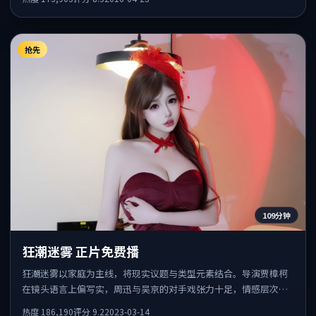
抢先
109分钟
狂潮迷雾 正片免费播
狂潮迷雾以家庭为主线，将现实议题与类型元素结合。导演贾樟柯
在镜头语言上偏写实，周迅与吴京的对手戏张力十足，情感层次丰
富。
热度
186,190
评分
9.2
2023-03-14