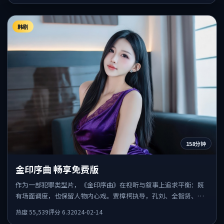
韩剧
158分钟
金印序曲 畅享免费版
作为一部犯罪类型片，《金印序曲》在视听与叙事上追求平衡：既
有场面调度，也保留人物内心戏。贾樟柯执导，孔刘、全智贤、梁
朝伟共同出演，值得一看。
热度
55,539
评分
6.3
2024-02-14